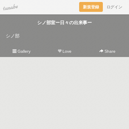
tuna.be
新規登録
ログイン
シノ部室ー日々の出来事ー
シノ部
Gallery
Love
Share