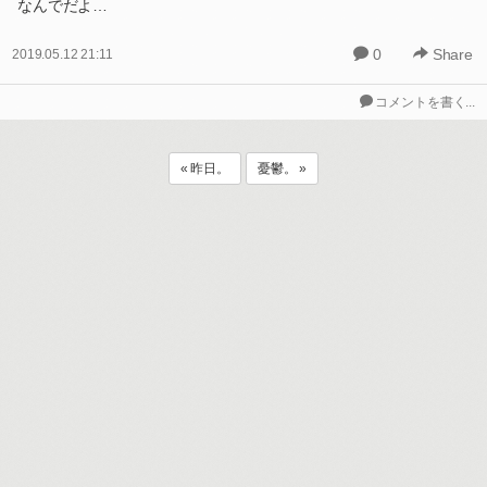
なんでだよ…
0
Share
2019.05.12 21:11
コメントを書く...
« 昨日。
憂鬱。 »