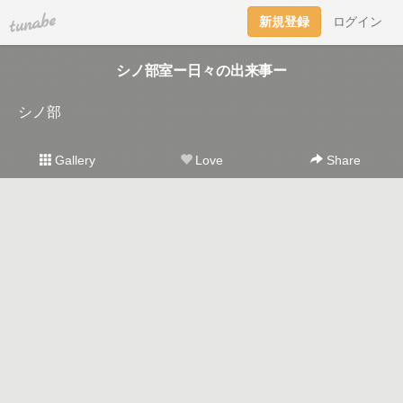
tuna.be
新規登録
ログイン
シノ部室ー日々の出来事ー
シノ部
Gallery
Love
Share