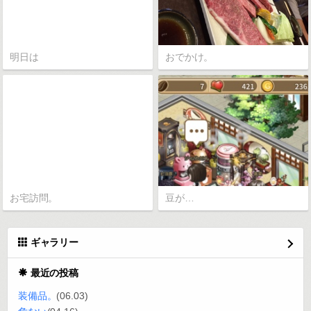
明日は
おでかけ。
お宅訪問。
豆が…
ギャラリー
最近の投稿
装備品。
(06.03)